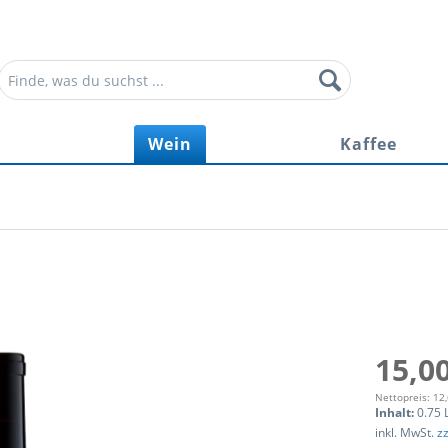
r
Wein
Kaffee
15,00
Nettopreis: 12
Inhalt:
0.75 L
inkl. MwSt.
z